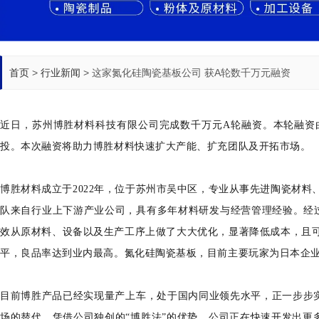
首页
>
行业新闻
>
这家氮化硅陶瓷基板公司 获A轮数千万元融资
近日，苏州博胜材料科技有限公司完成数千万元A轮融资。本轮融资
投。本次融资将助力博胜材料快速扩大产能、扩充团队及开拓市场。
博胜材料成立于2022年，位于苏州市吴中区，专业从事先进陶瓷材
队来自行业上下游产业公司，具有多年材料研发与经营管理经验。经过
效从原材料、设备以及生产工序上做了大大优化，显著降低成本，且
平，良品率达到业内最高。氮化硅陶瓷基板，目前主要玩家为日本企
目前博胜产品已经实现量产上车，处于国内同业领先水平，正一步步实现
场的替代。凭借公司独创的“博胜法”的优势，公司正在快速开发出更